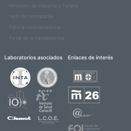
Ministerio de Industria y Turismo
Perfil de contratante
Política medioambiental
Portal de la transparencia
Laboratorios asociados
Enlaces de interés
Imagen
Imagen
Imagen
Imagen
Imagen
Imagen
Imagen
Imagen
Imagen
Imagen