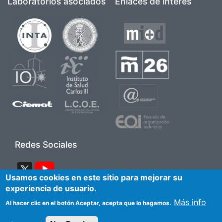
Laboratorios asociados
Enlaces de interés
Imagen
Imagen
Imagen
Imagen
Imagen
Imagen
Imagen
Imagen
Imagen
Imagen
Redes Sociales
Imagen
Imagen
Usamos cookies en este sitio para mejorar su
experiencia de usuario.
Pie de página 2
Más info
Accesibilidad
Aviso Legal
Contacto
Al hacer clic en el botón Aceptar, acepta que lo hagamos.
Mapa del sitio
Preguntas frecuentes