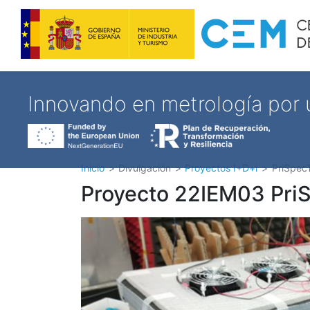
Innovando en metrología por
Inicio
Divulgación
Proyectos I+D+i
PriSpec
Proyecto 22IEM03 Pri