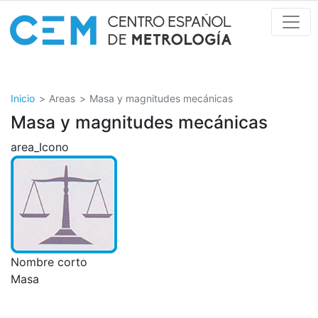
Pasar
al
contenido
principal
Inicio
Areas
Masa y magnitudes mecánicas
Masa y magnitudes mecánicas
area_Icono
Nombre corto
Masa