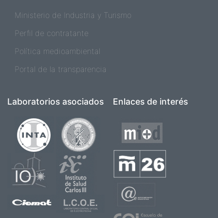
Ministerio de Industria y Turismo
Perfil de contratante
Política medioambiental
Portal de la transparencia
Laboratorios asociados
Enlaces de interés
Imagen
Imagen
Imagen
Imagen
Imagen
Imagen
Imagen
Imagen
Imagen
Imagen