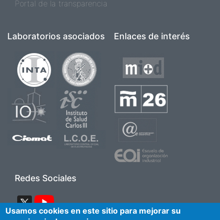
Portal de la transparencia
Laboratorios asociados
Enlaces de interés
Imagen
Imagen
Imagen
Imagen
Imagen
Imagen
Imagen
Imagen
Imagen
Imagen
Redes Sociales
Imagen
Imagen
Usamos cookies en este sitio para mejorar su