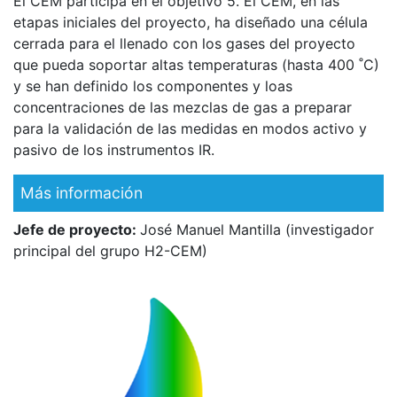
El CEM participa en el objetivo 5. El CEM, en las
etapas iniciales del proyecto, ha diseñado una célula
cerrada para el llenado con los gases del proyecto
que pueda soportar altas temperaturas (hasta 400 ˚C)
y se han definido los componentes y loas
concentraciones de las mezclas de gas a preparar
para la validación de las medidas en modos activo y
pasivo de los instrumentos IR.
Más información
Jefe de proyecto:
José Manuel Mantilla (investigador
principal del grupo H2-CEM)
Imagen
Imagen