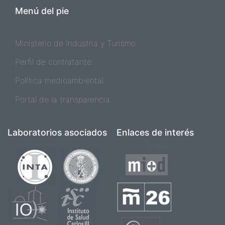
Menú del pie
Ministerio de Industria y Turismo
Perfil de contratante
Política medioambiental
Portal de la transparencia
Laboratorios asociados
Enlaces de interés
Imagen
Imagen
Imagen
Imagen
Imagen
Imagen
Imagen