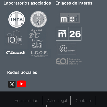
Laboratorios asociados
Enlaces de interés
Image
Image
Image
Image
Image
Image
Image
Image
Image
Image
Redes Sociales
Image
Image
Pie de página 2
Accesibilidad
Aviso Legal
Contacto