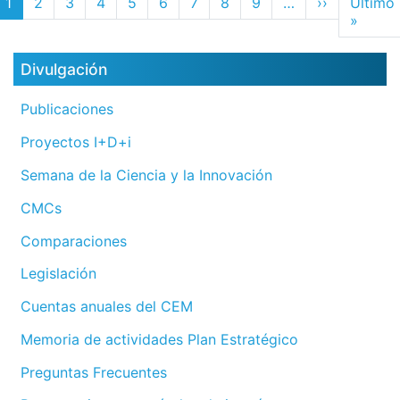
Next page
1
2
3
4
5
6
7
8
9
…
››
Último
Last 
»
Divulgación
Publicaciones
Proyectos I+D+i
Semana de la Ciencia y la Innovación
CMCs
Comparaciones
Legislación
Cuentas anuales del CEM
Memoria de actividades Plan Estratégico
Preguntas Frecuentes