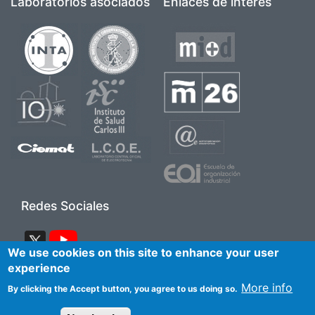
Laboratorios asociados
Enlaces de interés
Image
Image
Image
Image
Image
Image
Image
Image
Image
Image
Redes Sociales
Image
Image
We use cookies on this site to enhance your user
experience
Pie de página 2
More info
Accesibilidad
Aviso Legal
Contacto
By clicking the Accept button, you agree to us doing so.