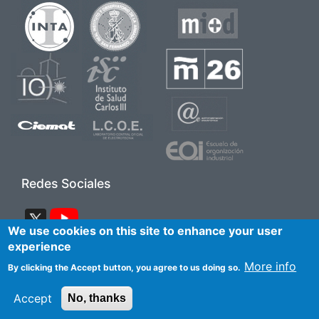
Image
Image
Image
Image
Image
Image
Image
Image
Image
Image
Redes Sociales
Image
Image
We use cookies on this site to enhance your user
experience
Pie de página 2
More info
Accesibilidad
Aviso Legal
Contacto
By clicking the Accept button, you agree to us doing so.
Mapa del sitio
Preguntas frecuentes
Accept
No, thanks