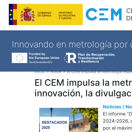
Innovando en metrología por
Inicio
Node
El CEM impulsa la metrología espa
El CEM impulsa la met
innovación, la divulgac
Noticias / 
El informe “
D
2024-2026, u
por el máxim