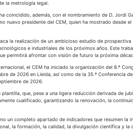
e la metrología legal.
ha coincidido, además, con el nombramiento de D. Jordi Ga
omo nuevo presidente del CEM, quien ha mostrado desde el in
estaca la realización de un ambicioso estudio de prospecti
 tecnológicos e industriales de los próximos años. Este traba
ue permitirá afrontar con visión de futuro la próxima déca
ternacional, el CEM ha iniciado la organización del 8.º Co
ubre de 2026 en Lleida, así como de la 35.ª Conferencia d
septiembre de 2026.
a plantilla, que, pese a una ligera reducción derivada de jub
amente cualificado, garantizando la renovación, la contin
mo un completo apartado de indicadores que resumen la in
onal, la formación, la calidad, la divulgación científica y