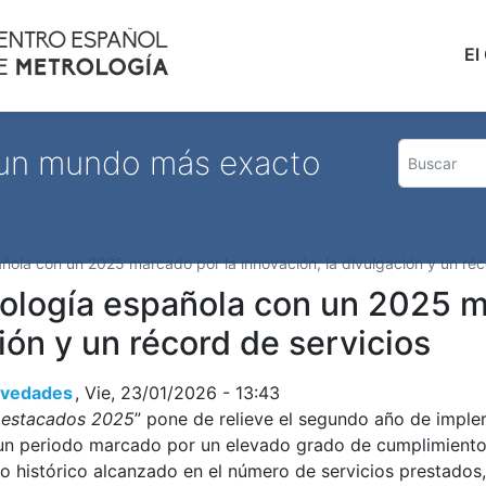
Pasar
al
Nave
El
contenido
principal
 un mundo más exacto
ñola con un 2025 marcado por la innovación, la divulgación y un réc
rología española con un 2025 m
ión y un récord de servicios
Novedades
Vie, 23/01/2026 - 13:43
estacados 2025
” pone de relieve el segundo año de imple
n periodo marcado por un elevado grado de cumplimiento 
o histórico alcanzado en el número de servicios prestados