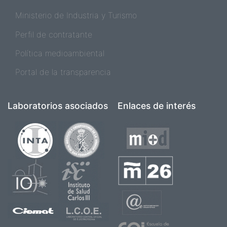
Ministerio de Industria y Turismo
Perfil de contratante
Política medioambiental
Portal de la transparencia
Laboratorios asociados
Enlaces de interés
Imagen
Imagen
Imagen
Imagen
Imagen
Imagen
Imagen
Imagen
Imagen
Imagen