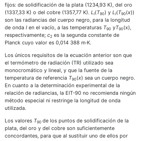
fijos: de solidificación de la plata (1234,93 K), del oro
(1337,33 K) o del cobre (1357,77 K).
L
(
T
) y
L
(
T
(
x
))
l
90
l
90
son las radiancias del cuerpo negro, para la longitud
de onda
l
en el vacío, a las temperaturas
T
y
T
(x),
90
90
respectivamente;
c
es la segunda constante de
2
Planck cuyo valor es 0,014 388 m·K.
Los únicos requisitos de la ecuación anterior son que
el termómetro de radiación (TR) utilizado sea
monocromático y lineal, y que la fuente de la
temperatura de referencia
T
(
x
) sea un cuerpo negro.
90
En cuanto a la determinación experimental de la
relación de radiancias, la EIT-90 no recomienda ningún
método especial ni restringe la longitud de onda
utilizada.
Los valores
T
de los puntos de solidificación de la
90
plata, del oro y del cobre son suficientemente
concordantes, para que al sustituir uno de ellos por