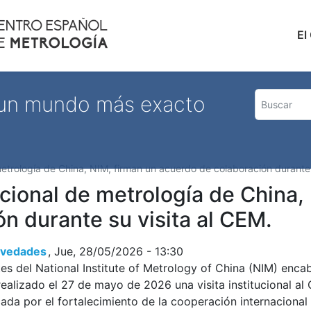
Pasar
al
Nave
El
contenido
principal
 un mundo más exacto
metrología de China, NIM, firman un acuerdo de colaboración durante 
acional de metrología de China,
n durante su visita al CEM.
Novedades
Jue, 28/05/2026 - 13:30
es del National Institute of Metrology of China (NIM) encab
ealizado el 27 de mayo de 2026 una visita institucional a
da por el fortalecimiento de la cooperación internacional 