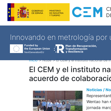
Innovando en metrología por
Inicio
Node
El CEM y el instituto nacional de 
El CEM y el instituto n
acuerdo de colaboració
Noticias / 
Representant
Wentao han r
jornada marca