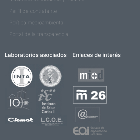
Perfil de contratante
Política medioambiental
Portal de la transparencia
Laboratorios asociados
Enlaces de interés
Imagen
Imagen
Imagen
Imagen
Imagen
Imagen
Imagen
Imagen
Imagen
Imagen