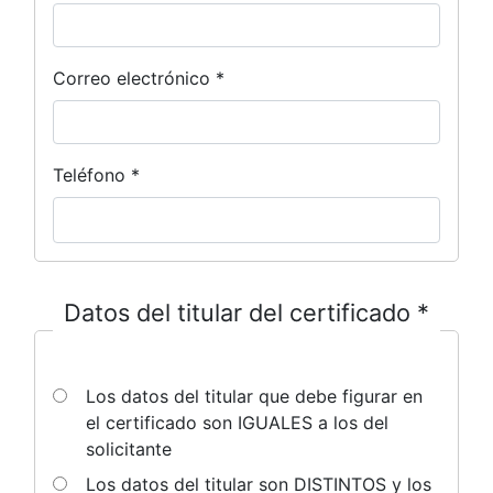
Correo electrónico *
Multiple email addresses may be separated by commas. Emails are 
Teléfono *
Solicitante
Datos
Datos del titular del certificado *
de
solicitud
Los datos del titular que debe figurar en
el certificado son IGUALES a los del
solicitante
Los datos del titular son DISTINTOS y los