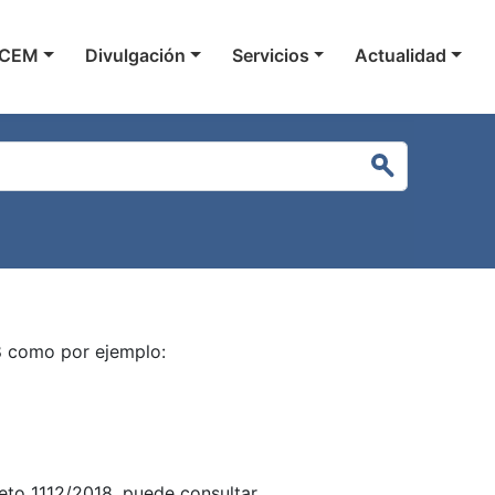
gación principal
 CEM
Divulgación
Servicios
Actualidad
Buscar
18 como por ejemplo:
reto 1112/2018, puede consultar