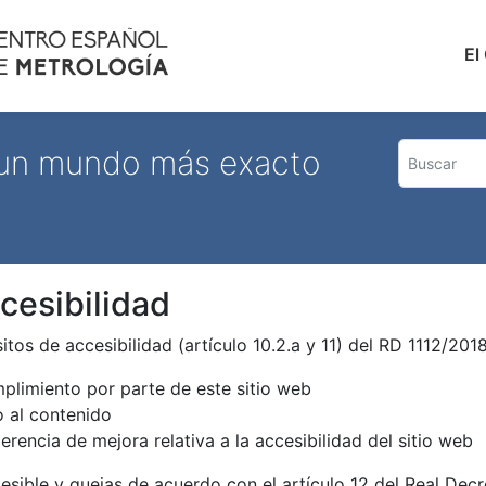
Pasar
al
Nave
El
contenido
principal
 un mundo más exacto
esibilidad
tos de accesibilidad (artículo 10.2.a y 11) del RD 1112/20
mplimiento por parte de este sitio web
o al contenido
erencia de mejora relativa a la accesibilidad del sitio web
cesible y quejas de acuerdo con el artículo 12 del Real Dec