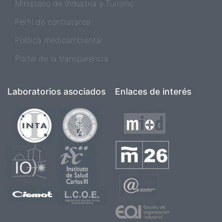
Ministerio de Industria y Turismo
Perfil de contratante
Política medioambiental
Portal de la transparencia
Laboratorios asociados
Enlaces de interés
Imagen
Imagen
Imagen
Imagen
Imagen
Imagen
Imagen
Imagen
Imagen
Imagen