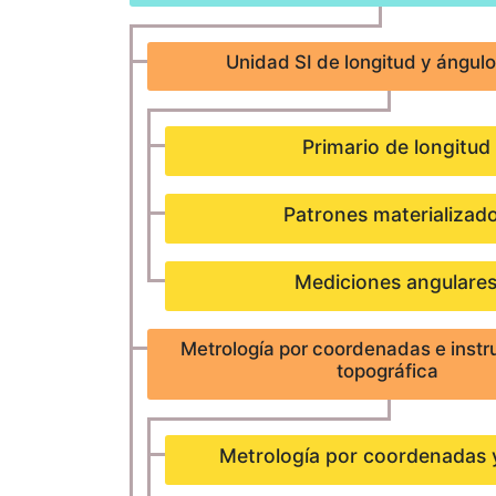
Unidad SI de longitud y ángulo
Primario de longitud
Patrones materializad
Mediciones angulare
Metrología por coordenadas e inst
topográfica
Metrología por coordenadas 