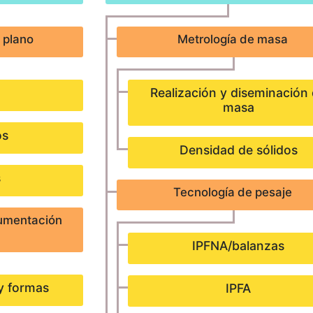
 plano
Metrología de masa
Realización y diseminación
masa
os
Densidad de sólidos
s
Tecnología de pesaje
rumentación
IPFNA/balanzas
y formas
IPFA