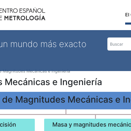
Pasar
al
Nave
El
contenido
principal
 un mundo más exacto
e Magnitudes Mecánicas e Ingeniería
s Mecánicas e Ingeniería
n de Magnitudes Mecánicas e In
cisión
Masa y magnitudes mecáni