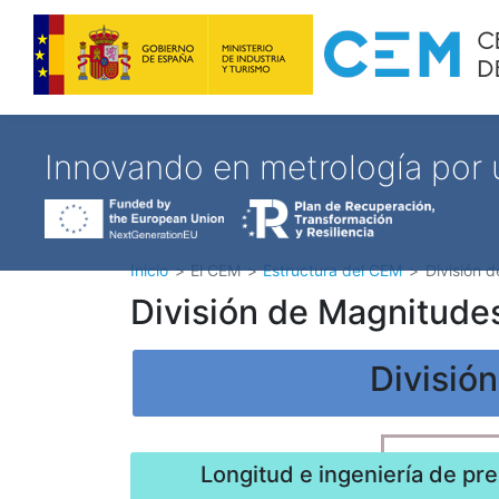
Innovando en metrología por
Inicio
El CEM
Estructura del CEM
División d
División de Magnitude
Divisió
Longitud e ingeniería de pre