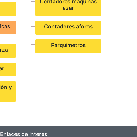
Contadores máquinas
azar
icas
Contadores aforos
Parquímetros
rza
ar
ión y
Enlaces de interés