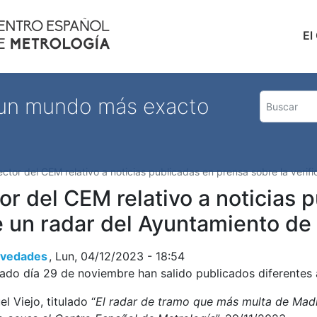
Pasar
al
Nave
El
contenido
principal
 un mundo más exacto
tor del CEM relativo a noticias publicadas en prensa sobre la verif
r del CEM relativo a noticias 
de un radar del Ayuntamiento de
Novedades
Lun, 04/12/2023 - 18:54
ado día 29 de noviembre han salido publicados diferentes 
el Viejo, titulado “
El radar de tramo que más multa de Madr