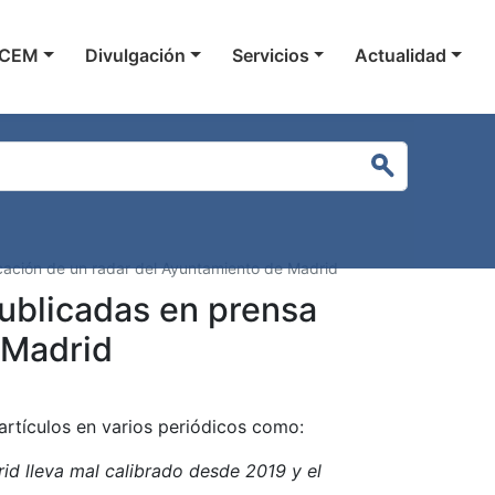
gación principal
 CEM
Divulgación
Servicios
Actualidad
Buscar
icación de un radar del Ayuntamiento de Madrid
publicadas en prensa
 Madrid
artículos en varios periódicos como:
id lleva mal calibrado desde 2019 y el