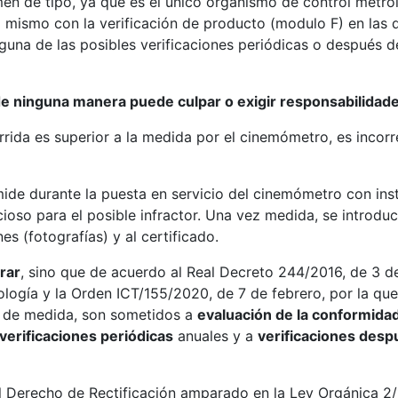
en de tipo, ya que es el único organismo de control metro
mismo con la verificación de producto (modulo F) en las q
guna de las posibles verificaciones periódicas o después d
de ninguna manera puede culpar o exigir responsabilidad
rrida es superior a la medida por el cinemómetro, es incor
e mide durante la puesta en servicio del cinemómetro con in
cioso para el posible infractor. Una vez medida, se introd
es (fotografías) y al certificado.
rar
, sino que de acuerdo al Real Decreto 244/2016, de 3 de 
logía y la Orden ICT/155/2020, de 7 de febrero, por la que 
 de medida, son sometidos a
evaluación de la conformida
verificaciones periódicas
anuales y a
verificaciones desp
l Derecho de Rectificación amparado en la Ley Orgánica 2