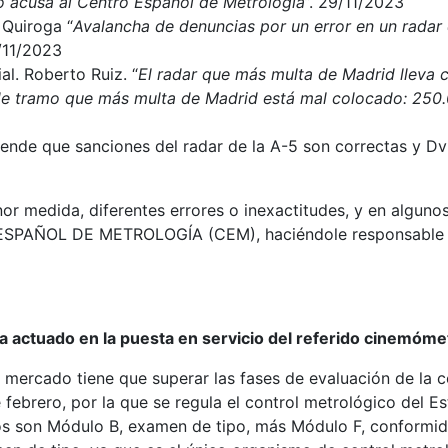
 acusa al Centro Español de Metrología
”. 29/11/2023
 Quiroga “
Avalancha de denuncias por un error en un radar 
/11/2023
al. Roberto Ruiz. “
El radar que más multa de Madrid lleva 
de tramo que más multa de Madrid está mal colocado: 250
ende que sanciones del radar de la A-5 son correctas y Dv
or medida, diferentes errores o inexactitudes, y en algunos
ESPAÑOL DE METROLOGÍA (CEM), haciéndole responsable de
a actuado en la puesta en servicio del referido cinemóme
 mercado tiene que superar las fases de evaluación de la 
 febrero, por la que se regula el control metrológico del 
 son Módulo B, examen de tipo, más Módulo F, conformidad