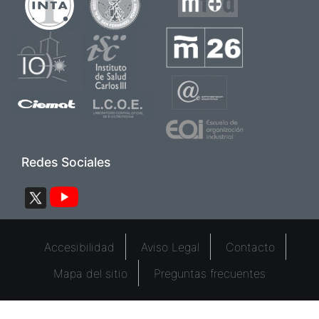
Imagen
Imagen
Imagen
Imagen
Imagen
Imagen
Imagen
Redes Sociales
Imagen
Imagen
Pie de página 2
Accesibilidad
Aviso Legal
Contacto
Mapa del sitio
Preguntas frecuentes